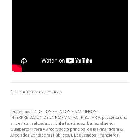
Publicaciones relacionadas
IMPORTANCIA DE LOS ESTADOS FINANCIEROS –
28/03/2026
INTERPRETACIÓN DE LA NORMATIVA TRIBUTARIA, presenta una
entrevista realizada por Erika Fernández Ibañez al señor
Gualberto Rivera Alarcón, socio principal de la firma Rivera &
Asociados Contadores Públicos.1. Los Estados Financieros