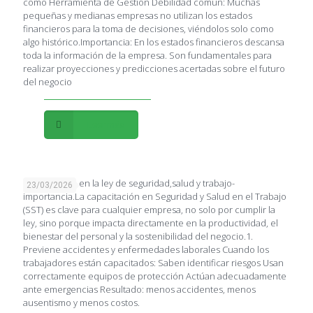
como Herramienta de Gestión Debilidad común: Muchas
pequeñas y medianas empresas no utilizan los estados
financieros para la toma de decisiones, viéndolos solo como
algo histórico.Importancia: En los estados financieros descansa
toda la información de la empresa. Son fundamentales para
realizar proyecciones y predicciones acertadas sobre el futuro
del negocio
Leer más
Capacitación en la ley de seguridad,salud y trabajo-
23/03/2026
importancia.La capacitación en Seguridad y Salud en el Trabajo
(SST) es clave para cualquier empresa, no solo por cumplir la
ley, sino porque impacta directamente en la productividad, el
bienestar del personal y la sostenibilidad del negocio.1.
Previene accidentes y enfermedades laborales Cuando los
trabajadores están capacitados: Saben identificar riesgos Usan
correctamente equipos de protección Actúan adecuadamente
ante emergencias Resultado: menos accidentes, menos
ausentismo y menos costos.