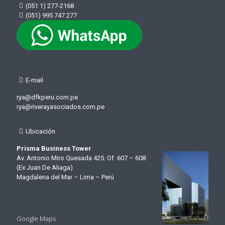
(051 1) 277-2168
(051) 995 747 277
E-mail
rya@dfkperu.com.pe
rya@riverayasociados.com.pe
Ubicación
Prisma Business Tower
Av. Antonio Miro Quesada 425. Of. 607 – 608
(Ex Juan De Aliaga)
Magdalena del Mar – Lima – Perú
Google Maps