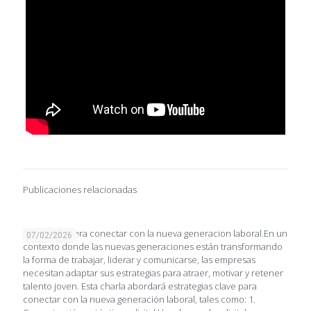
Publicaciones relacionadas
Estrategias para conectar con la nueva generacion laboral.En un
07/02/2026
contexto donde las nuevas generaciones están transformando
la forma de trabajar, liderar y comunicarse, las empresas
necesitan adaptar sus estrategias para atraer, motivar y retener
talento joven. Esta charla abordará estrategias clave para
conectar con la nueva generación laboral, tales como: 1.