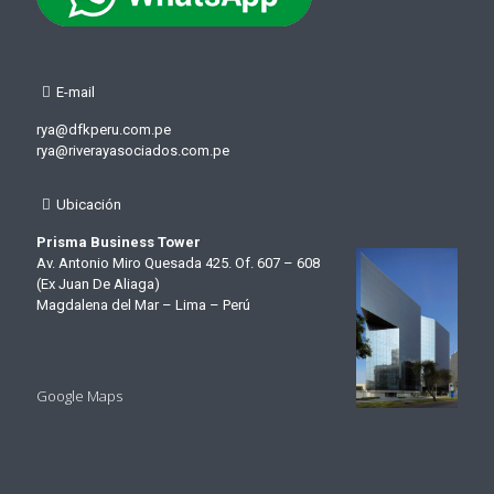
E-mail
rya@dfkperu.com.pe
rya@riverayasociados.com.pe
Ubicación
Prisma Business Tower
Av. Antonio Miro Quesada 425. Of. 607 – 608
(Ex Juan De Aliaga)
Magdalena del Mar – Lima – Perú
Google Maps