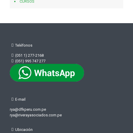
CURSOS
Teléfonos
(051 1) 277-2168
(051) 995 747 277
E-mail
rya@dfkperu.com.pe
rya@riverayasociados.com.pe
Ubicación