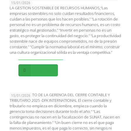
15/01/2026
LA GESTION SOSTENIBLE DE RECURSOS HUMANOS,“Las
empresas sostenibles no solo cuidan resultados financieros,
cuidan a las personas que los hacen posibles.” “La rotación de
personal no es un problema de recursos humanos, es un costo
estratégico mal gestionado.” “Invertir en personas no es un
gasto, es proteger la continuidad del negocio.” “La productividad
sostenible nace de equipos comprometidos, no de la presión
constante.” “Cumplir la normativa laboral es el mínimo; construir
una cultura organizacional sólida es la ventaja competitiva.”
Leer más
PLANEAMIENTO DE LA GERENCIA DEL CIERRE CONTABLE Y
15/01/2026
TRIBUTARIO 2025 -DFK INTERNATIONAL El cierre contable y
tributario no empieza en diciembre, empieza cuando la
gerencia toma decisiones durante todo el año.” “Las
contingencias no nacen en la fiscalización de SUNAT, nacen en
la falta de planeamiento.” “Un buen cierre no es el que paga
menos impuestos, es el que paga lo correcto, sin riesgos ni