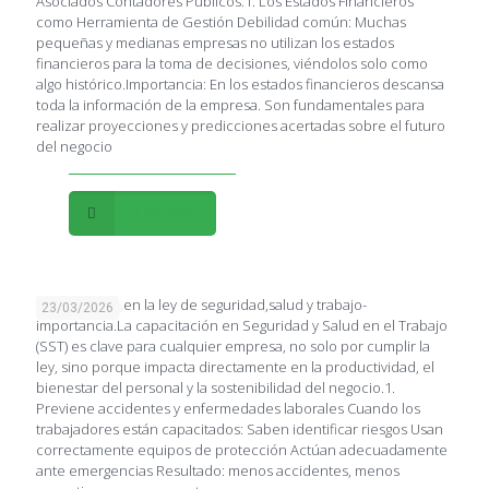
Asociados Contadores Públicos.1. Los Estados Financieros
como Herramienta de Gestión Debilidad común: Muchas
pequeñas y medianas empresas no utilizan los estados
financieros para la toma de decisiones, viéndolos solo como
algo histórico.Importancia: En los estados financieros descansa
toda la información de la empresa. Son fundamentales para
realizar proyecciones y predicciones acertadas sobre el futuro
del negocio
Leer más
Capacitación en la ley de seguridad,salud y trabajo-
23/03/2026
importancia.La capacitación en Seguridad y Salud en el Trabajo
(SST) es clave para cualquier empresa, no solo por cumplir la
ley, sino porque impacta directamente en la productividad, el
bienestar del personal y la sostenibilidad del negocio.1.
Previene accidentes y enfermedades laborales Cuando los
trabajadores están capacitados: Saben identificar riesgos Usan
correctamente equipos de protección Actúan adecuadamente
ante emergencias Resultado: menos accidentes, menos