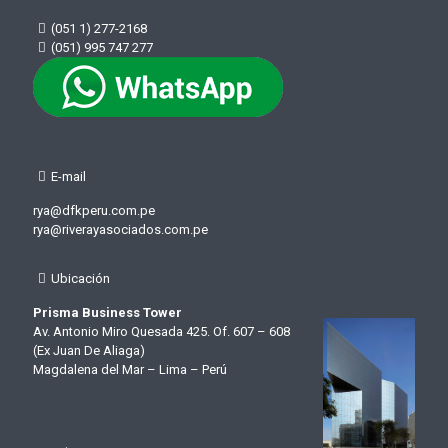
(051 1) 277-2168
(051) 995 747 277
E-mail
rya@dfkperu.com.pe
rya@riverayasociados.com.pe
Ubicación
Prisma Business Tower
Av. Antonio Miro Quesada 425. Of. 607 – 608
(Ex Juan De Aliaga)
Magdalena del Mar – Lima – Perú