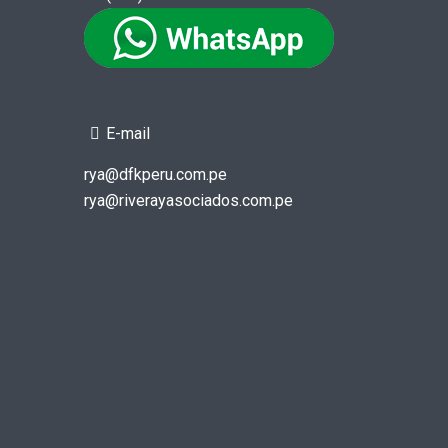
E-mail
rya@dfkperu.com.pe
rya@riverayasociados.com.pe