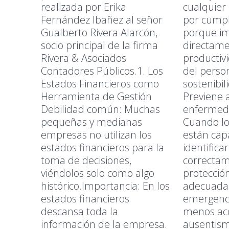
realizada por Erika
cualquier
Fernández Ibañez al señor
por cumpli
Gualberto Rivera Alarcón,
porque i
socio principal de la firma
directame
Rivera & Asociados
productivi
Contadores Públicos.1. Los
del person
Estados Financieros como
sostenibil
Herramienta de Gestión
Previene 
Debilidad común: Muchas
enfermed
pequeñas y medianas
Cuando lo
empresas no utilizan los
están cap
estados financieros para la
identifica
toma de decisiones,
correctam
viéndolos solo como algo
protecció
histórico.Importancia: En los
adecuada
estados financieros
emergenci
descansa toda la
menos ac
información de la empresa.
ausentism