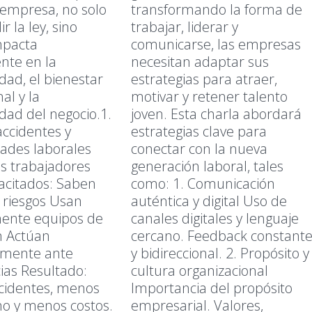
 empresa, no solo
transformando la forma de
r la ley, sino
trabajar, liderar y
mpacta
comunicarse, las empresas
nte en la
necesitan adaptar sus
dad, el bienestar
estrategias para atraer,
al y la
motivar y retener talento
idad del negocio.1.
joven. Esta charla abordará
accidentes y
estrategias clave para
ades laborales
conectar con la nueva
s trabajadores
generación laboral, tales
acitados: Saben
como: 1. Comunicación
r riesgos Usan
auténtica y digital Uso de
ente equipos de
canales digitales y lenguaje
n Actúan
cercano. Feedback constant
mente ante
y bidireccional. 2. Propósito y
as Resultado:
cultura organizacional
cidentes, menos
Importancia del propósito
o y menos costos.
empresarial. Valores,