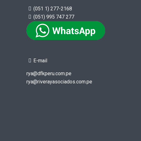
(051 1) 277-2168
(051) 995 747 277
E-mail
rya@dfkperu.com.pe
rya@riverayasociados.com.pe