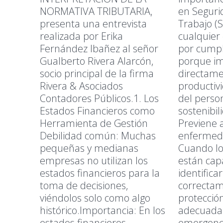
NORMATIVA TRIBUTARIA,
en Seguri
presenta una entrevista
Trabajo (S
realizada por Erika
cualquier
Fernández Ibañez al señor
por cumpli
Gualberto Rivera Alarcón,
porque i
socio principal de la firma
directame
Rivera & Asociados
productivi
Contadores Públicos.1. Los
del person
Estados Financieros como
sostenibil
Herramienta de Gestión
Previene 
Debilidad común: Muchas
enfermed
pequeñas y medianas
Cuando lo
empresas no utilizan los
están cap
estados financieros para la
identifica
toma de decisiones,
correctam
viéndolos solo como algo
protecció
histórico.Importancia: En los
adecuada
estados financieros
emergenci