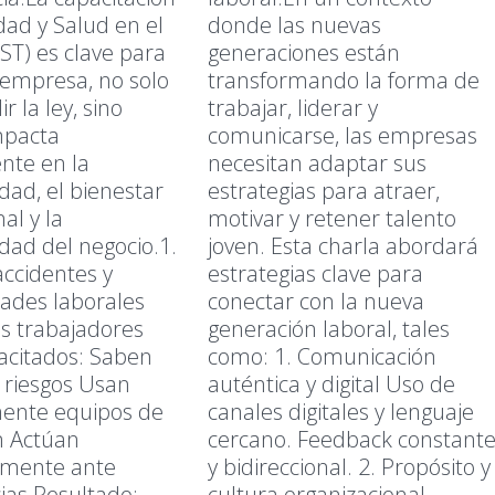
dad y Salud en el
donde las nuevas
ST) es clave para
generaciones están
 empresa, no solo
transformando la forma de
r la ley, sino
trabajar, liderar y
mpacta
comunicarse, las empresas
nte en la
necesitan adaptar sus
dad, el bienestar
estrategias para atraer,
al y la
motivar y retener talento
idad del negocio.1.
joven. Esta charla abordará
accidentes y
estrategias clave para
ades laborales
conectar con la nueva
s trabajadores
generación laboral, tales
acitados: Saben
como: 1. Comunicación
r riesgos Usan
auténtica y digital Uso de
ente equipos de
canales digitales y lenguaje
n Actúan
cercano. Feedback constant
mente ante
y bidireccional. 2. Propósito y
as Resultado:
cultura organizacional