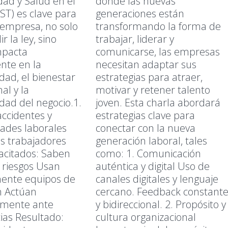
dad y Salud en el
donde las nuevas
ST) es clave para
generaciones están
 empresa, no solo
transformando la forma de
r la ley, sino
trabajar, liderar y
mpacta
comunicarse, las empresas
nte en la
necesitan adaptar sus
dad, el bienestar
estrategias para atraer,
al y la
motivar y retener talento
idad del negocio.1.
joven. Esta charla abordará
accidentes y
estrategias clave para
ades laborales
conectar con la nueva
s trabajadores
generación laboral, tales
acitados: Saben
como: 1. Comunicación
r riesgos Usan
auténtica y digital Uso de
ente equipos de
canales digitales y lenguaje
n Actúan
cercano. Feedback constant
mente ante
y bidireccional. 2. Propósito y
as Resultado:
cultura organizacional