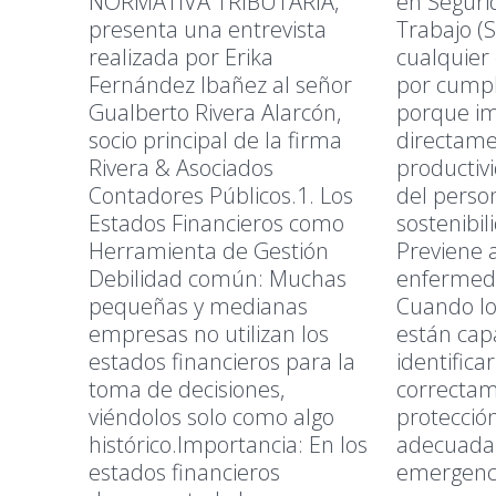
NORMATIVA TRIBUTARIA,
en Seguri
presenta una entrevista
Trabajo (S
realizada por Erika
cualquier
Fernández Ibañez al señor
por cumpli
Gualberto Rivera Alarcón,
porque i
socio principal de la firma
directame
Rivera & Asociados
productivi
Contadores Públicos.1. Los
del person
Estados Financieros como
sostenibil
Herramienta de Gestión
Previene 
Debilidad común: Muchas
enfermed
pequeñas y medianas
Cuando lo
empresas no utilizan los
están cap
estados financieros para la
identifica
toma de decisiones,
correctam
viéndolos solo como algo
protecció
histórico.Importancia: En los
adecuada
estados financieros
emergenci