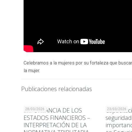
Celebramos a la mujeres por su fortaleza que buscan 
la mujer.
Publicaciones relacionadas
IMPORTANCIA DE LOS
Capacitaci
28/03/2026
23/03/2026
ESTADOS FINANCIEROS –
seguridad,
INTERPRETACIÓN DE LA
importanc