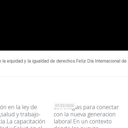
la equidad y la igualdad de derechos.Feliz Día Internacional de
ón en la ley de
Estrategias para conectar
07/02/2026
salud y trabajo-
con la nueva generacion
ia.La capacitación
laboral.En un contexto