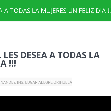
A TODAS LA MUJERES UN FELIZ DIA !!
 LES DESEA A TODAS LA
 !!!
RNANDEZ ING. EDGAR ALEGRE ORIHUELA