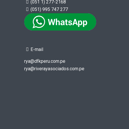
(051 1) 277-2168
(051) 995 747 277
E-mail
rya@dfkperu.com.pe
rya@riverayasociados.com.pe