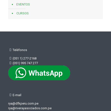
EVENTOS
CURSOS
Teléfonos
(051 1) 277-2168
(051) 995 747 277
E-mail
rya@dfkperu.com.pe
rya@riverayasociados.com.pe