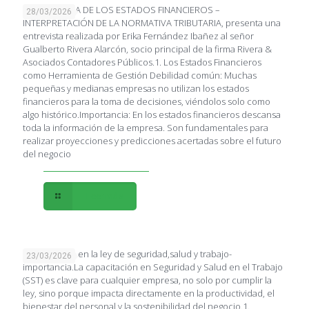
IMPORTANCIA DE LOS ESTADOS FINANCIEROS –
28/03/2026
INTERPRETACIÓN DE LA NORMATIVA TRIBUTARIA, presenta una
entrevista realizada por Erika Fernández Ibañez al señor
Gualberto Rivera Alarcón, socio principal de la firma Rivera &
Asociados Contadores Públicos.1. Los Estados Financieros
como Herramienta de Gestión Debilidad común: Muchas
pequeñas y medianas empresas no utilizan los estados
financieros para la toma de decisiones, viéndolos solo como
algo histórico.Importancia: En los estados financieros descansa
toda la información de la empresa. Son fundamentales para
realizar proyecciones y predicciones acertadas sobre el futuro
del negocio
Leer más
Capacitación en la ley de seguridad,salud y trabajo-
23/03/2026
importancia.La capacitación en Seguridad y Salud en el Trabajo
(SST) es clave para cualquier empresa, no solo por cumplir la
ley, sino porque impacta directamente en la productividad, el
bienestar del personal y la sostenibilidad del negocio.1.