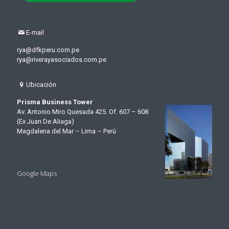
E-mail
rya@dfkperu.com.pe
rya@riverayasociados.com.pe
Ubicación
Prisma Business Tower
Av. Antonio Miro Quesada 425. Of. 607 – 608
(Ex Juan De Aliaga)
Magdalena del Mar – Lima – Perú
Google Maps