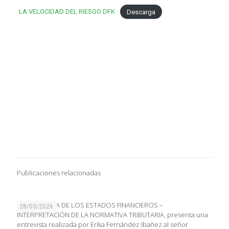
LA VELOCIDAD DEL RIESGO DFK
Descarga
Publicaciones relacionadas
IMPORTANCIA DE LOS ESTADOS FINANCIEROS –
28/03/2026
INTERPRETACIÓN DE LA NORMATIVA TRIBUTARIA, presenta una
entrevista realizada por Erika Fernández Ibañez al señor