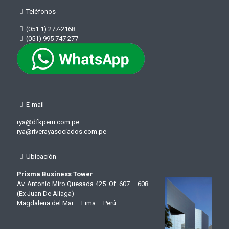
Teléfonos
(051 1) 277-2168
(051) 995 747 277
E-mail
rya@dfkperu.com.pe
rya@riverayasociados.com.pe
Ubicación
Prisma Business Tower
Av. Antonio Miro Quesada 425. Of. 607 – 608
(Ex Juan De Aliaga)
Magdalena del Mar – Lima – Perú