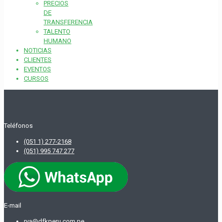
PRECIOS
DE
TRANSFERENCIA
TALENTO
HUMANO
NOTICIAS
CLIENTES
EVENTOS
CURSOS
Teléfonos
(051 1) 277-2168
(051) 995 747 277
E-mail
rya@dfkperu.com.pe