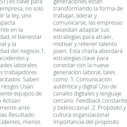
ST) es clave para
generaciones están
 empresa, no solo
transformando la forma de
r la ley, sino
trabajar, liderar y
mpacta
comunicarse, las empresas
nte en la
necesitan adaptar sus
dad, el bienestar
estrategias para atraer,
al y la
motivar y retener talento
idad del negocio.1.
joven. Esta charla abordará
accidentes y
estrategias clave para
ades laborales
conectar con la nueva
s trabajadores
generación laboral, tales
acitados: Saben
como: 1. Comunicación
r riesgos Usan
auténtica y digital Uso de
ente equipos de
canales digitales y lenguaje
n Actúan
cercano. Feedback constant
mente ante
y bidireccional. 2. Propósito y
as Resultado:
cultura organizacional
cidentes, menos
Importancia del propósito