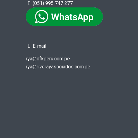
(051) 995 747 277
E-mail
rya@dfkperu.com.pe
rya@riverayasociados.com.pe