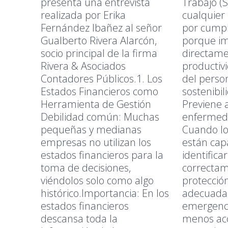
presenta una entrevista
Trabajo (S
realizada por Erika
cualquier
Fernández Ibañez al señor
por cumpli
Gualberto Rivera Alarcón,
porque i
socio principal de la firma
directame
Rivera & Asociados
productivi
Contadores Públicos.1. Los
del person
Estados Financieros como
sostenibil
Herramienta de Gestión
Previene 
Debilidad común: Muchas
enfermed
pequeñas y medianas
Cuando lo
empresas no utilizan los
están cap
estados financieros para la
identifica
toma de decisiones,
correctam
viéndolos solo como algo
protecció
histórico.Importancia: En los
adecuada
estados financieros
emergenci
descansa toda la
menos ac