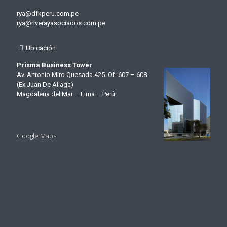
rya@dfkperu.com.pe
rya@riverayasociados.com.pe
Ubicación
Prisma Business Tower
Av. Antonio Miro Quesada 425. Of. 607 – 608
(Ex Juan De Aliaga)
Magdalena del Mar – Lima – Perú
Google Maps