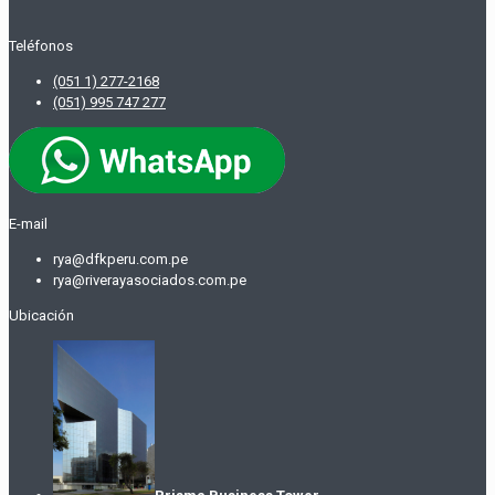
Teléfonos
(051 1) 277-2168
(051) 995 747 277
E-mail
rya@dfkperu.com.pe
rya@riverayasociados.com.pe
Ubicación