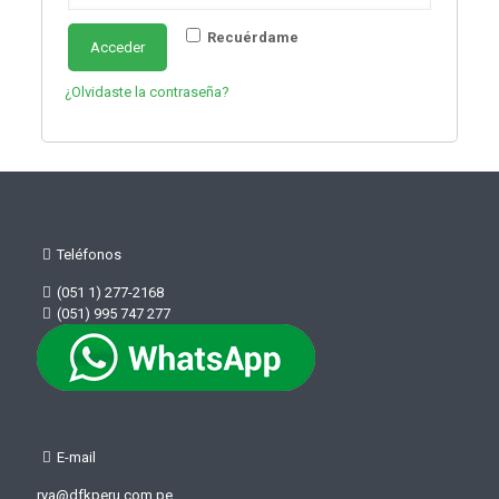
Recuérdame
Acceder
¿Olvidaste la contraseña?
Teléfonos
(051 1) 277-2168
(051) 995 747 277
E-mail
rya@dfkperu.com.pe