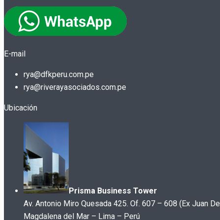
E-mail
rya@dfkperu.com.pe
rya@riverayasociados.com.pe
Ubicación
Prisma Business Tower
Av. Antonio Miro Quesada 425. Of. 607 – 608 (Ex Juan De
Magdalena del Mar – Lima – Perú